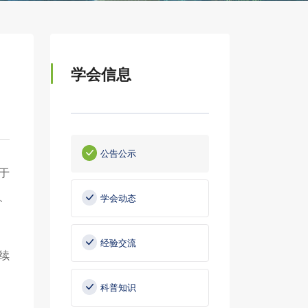
学会信息
公告公示
于
、
学会动态
经验交流
续
科普知识