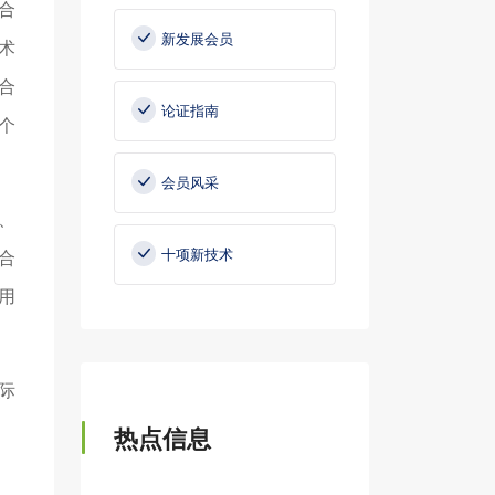
合
新发展会员
术
合
论证指南
个
会员风采
、
十项新技术
合
用
际
热点信息